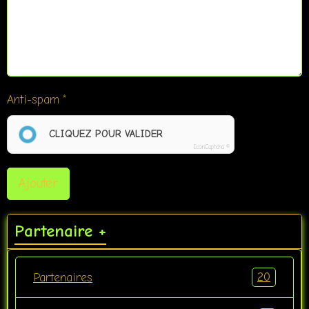
Anti-spam
CLIQUEZ POUR VALIDER
IconCaptcha ©
Ajouter
Partenaire +
20
Partenaires