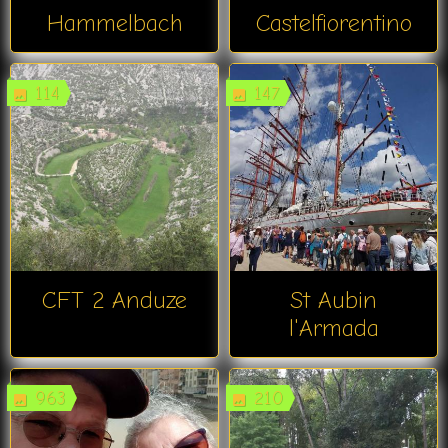
Hammelbach
Castelfiorentino
114
147
CFT 2 Anduze
St Aubin
l'Armada
963
210