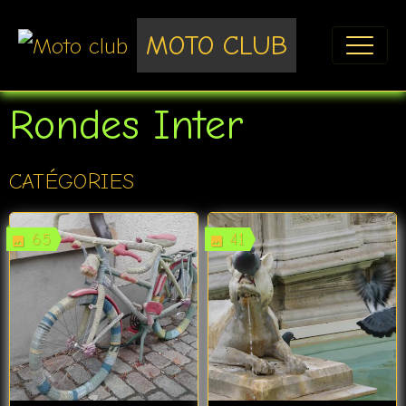
MOTO CLUB
Rondes Inter
CATÉGORIES
65
41