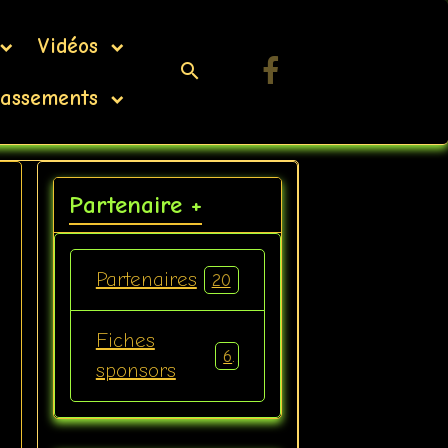
Vidéos
assements
Partenaire +
Partenaires
20
Fiches
6
sponsors