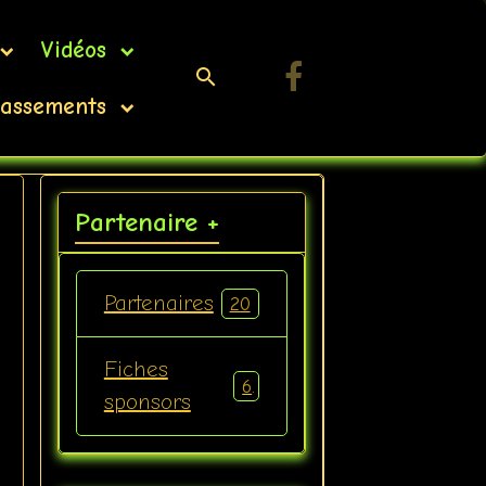
Vidéos
assements
Partenaire +
Partenaires
20
Fiches
6
sponsors