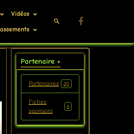
Vidéos
assements
Partenaire +
Partenaires
20
Fiches
6
sponsors