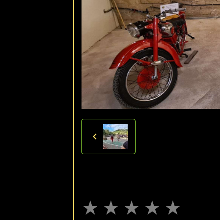
★
★
★
★
★