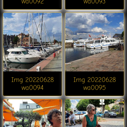
wa0092
wa0093
Img 20220628
Img 20220628
wa0094
wa0095