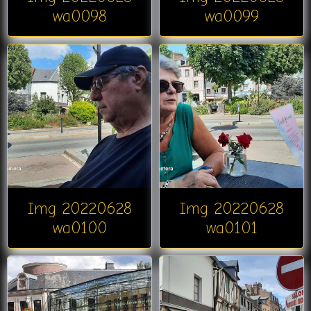
wa0098
wa0099
Img 20220628
Img 20220628
wa0100
wa0101