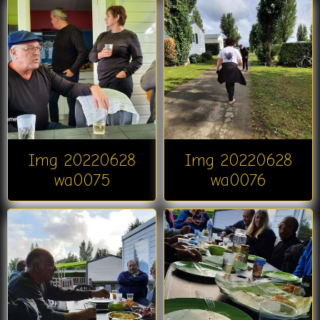
Img 20220628
Img 20220628
wa0075
wa0076