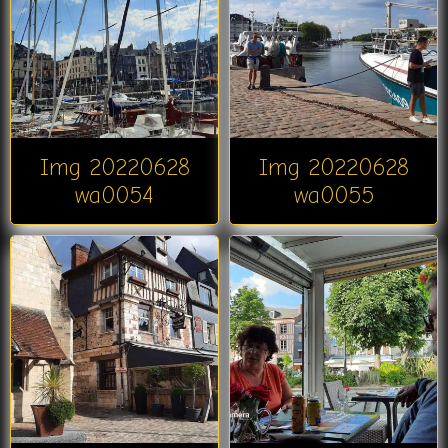
Img 20220628
Img 20220628
wa0054
wa0055