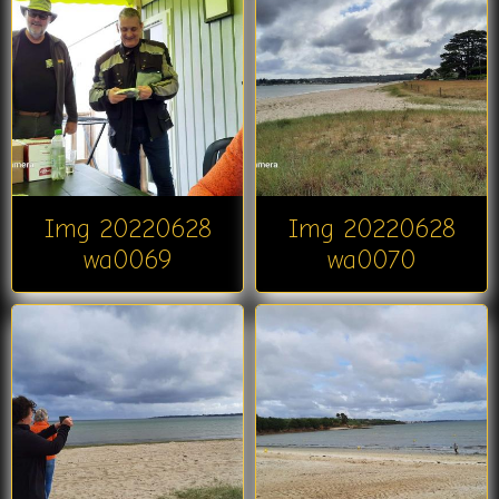
Img 20220628
Img 20220628
wa0069
wa0070