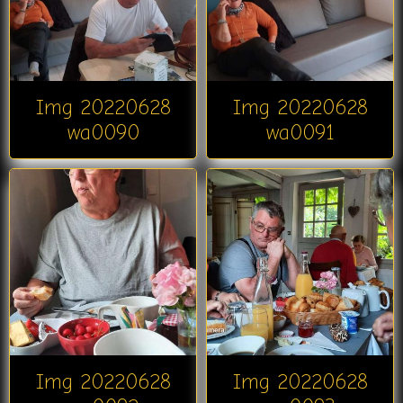
Img 20220628
Img 20220628
wa0090
wa0091
Img 20220628
Img 20220628