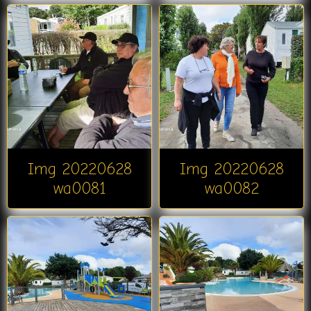
Img 20220628
Img 20220628
wa0081
wa0082