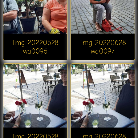
Img 20220628
Img 20220628
wa0096
wa0097
Img 20220628
Img 20220628