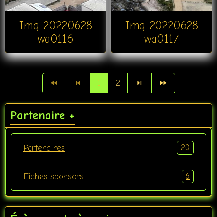
Img 20220628
Img 20220628
wa0116
wa0117
1
2
Partenaire +
20
Partenaires
6
Fiches sponsors