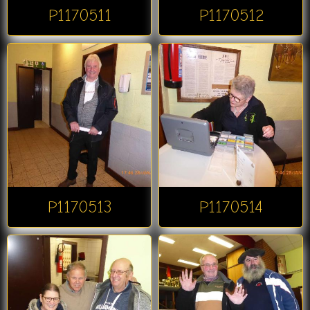
P1170511
P1170512
P1170513
P1170514