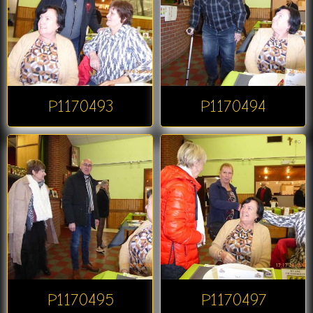
P1170493
P1170494
P1170495
P1170497