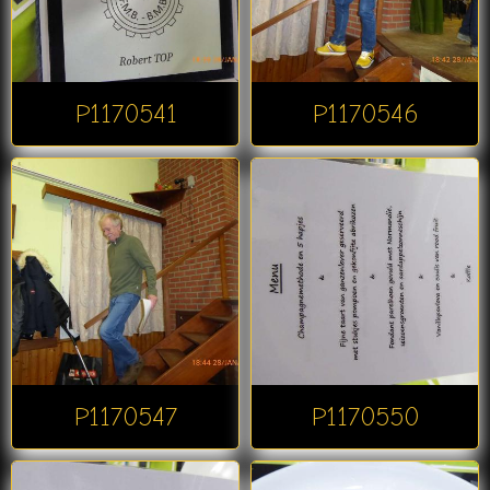
P1170541
P1170546
P1170547
P1170550