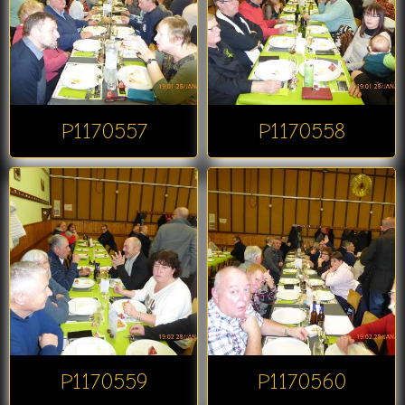
P1170557
P1170558
P1170559
P1170560