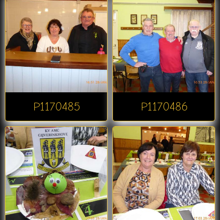
P1170485
P1170486