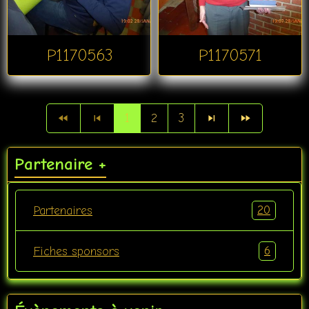
P1170563
P1170571
1
2
3
Partenaire +
20
Partenaires
6
Fiches sponsors