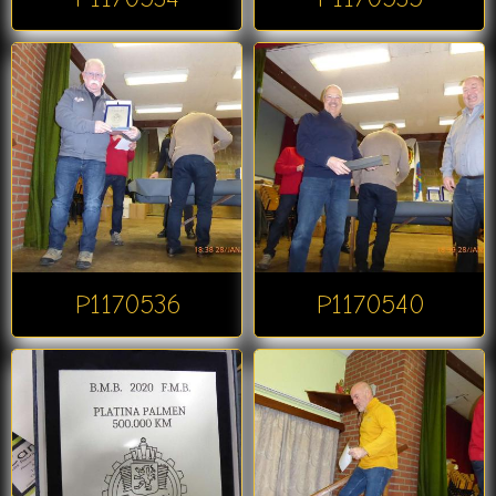
P1170536
P1170540