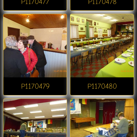
P1170477
P1170478
P1170479
P1170480