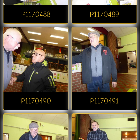
P1170488
P1170489
P1170490
P1170491