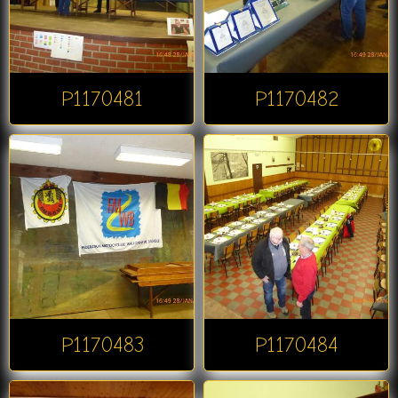
P1170481
P1170482
P1170483
P1170484