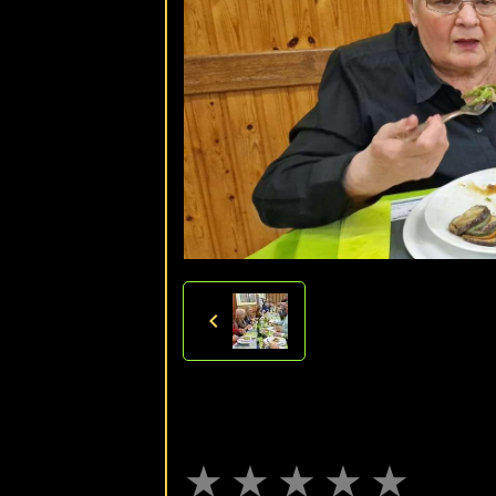
★
★
★
★
★