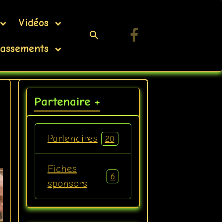
Vidéos
assements
Partenaire +
Partenaires
20
Fiches
6
sponsors