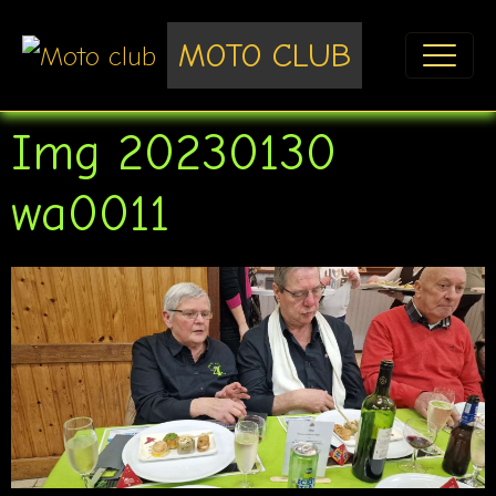
MOTO CLUB
Img 20230130
wa0011