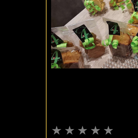
★
★
★
★
★