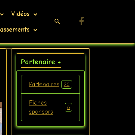
Vidéos
assements
Partenaire +
Partenaires
20
Fiches
6
sponsors