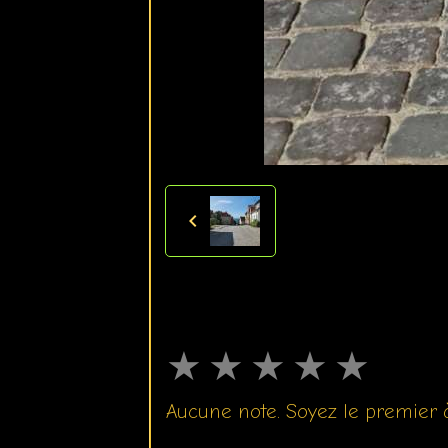
★
★
★
★
★
Aucune note. Soyez le premier à