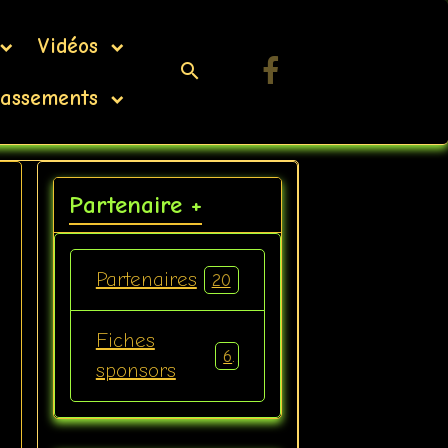
Vidéos
assements
Partenaire +
Partenaires
20
Fiches
6
sponsors