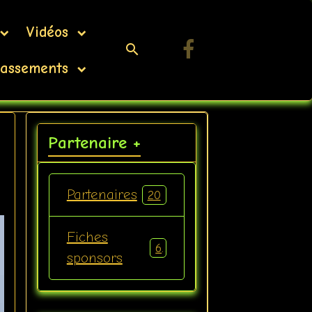
Vidéos
assements
Partenaire +
Partenaires
20
Fiches
6
sponsors