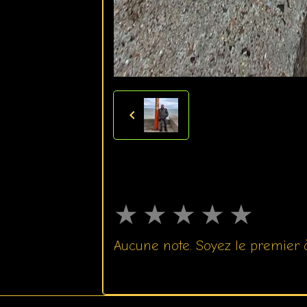
★
★
★
★
★
Aucune note. Soyez le premier à