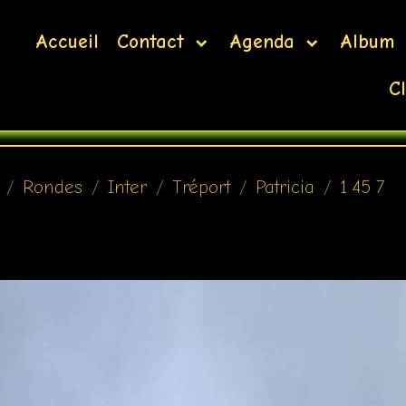
Accueil
Contact
Agenda
Album
Cl
Rondes
Inter
Tréport
Patricia
1 45 7