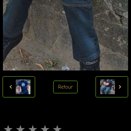
Retour
★
★
★
★
★